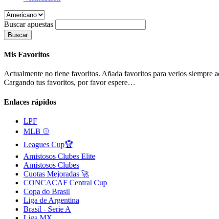
Buscar apuestas
Buscar
Mis Favoritos
Actualmente no tiene favoritos. Añada favoritos para verlos siempre a
Cargando tus favoritos, por favor espere…
Enlaces rápidos
LPF
MLB ⚾
Leagues Cup🏆
Amistosos Clubes Elite
Amistosos Clubes
Cuotas Mejoradas 🚀
CONCACAF Central Cup
Copa do Brasil
Liga de Argentina
Brasil - Serie A
Liga MX