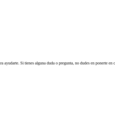
 para ayudarte. Si tienes alguna duda o pregunta, no dudes en ponerte e