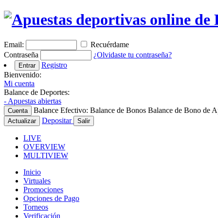
Email:
Recuérdame
Contraseña
¿Olvidaste tu contraseña?
Registro
Bienvenido:
Mi cuenta
Balance de Deportes
:
-
Apuestas abiertas
Balance Efectivo:
Balance de Bonos
Balance de Bono de A
Cuenta
Depositar
Actualizar
Salir
LIVE
OVERVIEW
MULTIVIEW
Inicio
Virtuales
Promociones
Opciones de Pago
Torneos
Verificación