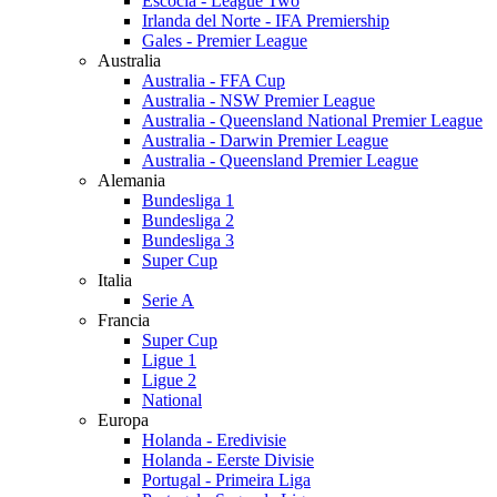
Escocia - League Two
Irlanda del Norte - IFA Premiership
Gales - Premier League
Australia
Australia - FFA Cup
Australia - NSW Premier League
Australia - Queensland National Premier League
Australia - Darwin Premier League
Australia - Queensland Premier League
Alemania
Bundesliga 1
Bundesliga 2
Bundesliga 3
Super Cup
Italia
Serie A
Francia
Super Cup
Ligue 1
Ligue 2
National
Europa
Holanda - Eredivisie
Holanda - Eerste Divisie
Portugal - Primeira Liga