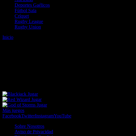
Deportes Gaélicos
Fútbol Sala
Críquet
Rugby League
Rugby Union
Inicio
Error
ERROR 404 - NO SE HA ENCONTRADO EL
ARCHIVO
Lo sentimos pero no se ha podido localizar la página que estás
buscando. Es posible que hayas introducido una URL errónea o que
se haya producido un cambio en la dirección web. Para recibir
ayuda sobre la página a la que quieres acceder visita nuestro map
Jugar
Jugar
Jugar
Más juegos
Facebook
Twitter
Instagram
YouTube
Sobre Nosotros
Aviso de Privacidad