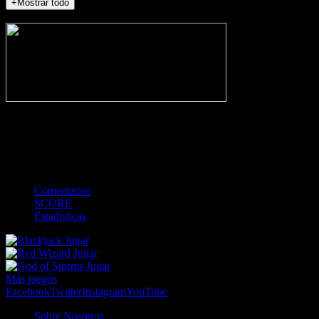
+Mostrar todo
NO_INCIDENTS
-
Gol
Tarjeta amarilla
Roja
Córner
Penalti
FKIC
Sustitución
0
-
-
-
-
-
-
0
-
-
-
-
-
-
Comentarios
SCORE
Estadísticas
Jugar
Jugar
Jugar
Más juegos
Facebook
Twitter
Instagram
YouTube
Sobre Nosotros