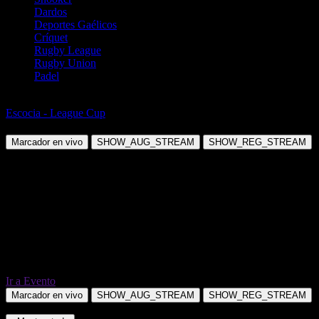
Dardos
Deportes Gaélicos
Críquet
Rugby League
Rugby Union
Padel
Fútbol
Escocia - League Cup
Dumbarton vs St Mirren
Marcador en vivo
SHOW_AUG_STREAM
SHOW_REG_STREAM
Ir a Evento
Marcador en vivo
SHOW_AUG_STREAM
SHOW_REG_STREAM