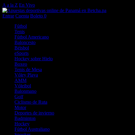
A a la Z
En Vivo
Entrar
Cuenta
Boleto
0
Fútbol
Tenis
Fútbol Americano
Baloncesto
Béisbol
eSports
Hockey sobre Hielo
Boxeo
Tenis de Mesa
Vóley Playa
AMM
Vóleibol
Balonmano
Golf
Ciclismo de Ruta
Motor
Deportes de invierno
Badminton
Hockey
Fútbol Australiano
Snooker