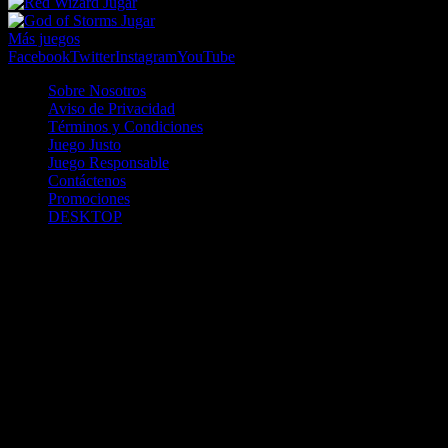
Jugar
Jugar
Más juegos
Facebook
Twitter
Instagram
YouTube
Sobre Nosotros
Aviso de Privacidad
Términos y Condiciones
Juego Justo
Juego Responsable
Contáctenos
Promociones
DESKTOP
Betcha.pa es operado por ONJOC, CORP. una compañía registrada
en la República de Panamá, autorizada y regulada por la Junta de
Control de Juegos de la Repúlblica de Panamá a través del Contrato
de Admnistración y Operación de Juegos de Suerte y Azar a través
de Internet No. JCJ-03-2020, debidamente refrendado por la
Contraloría de la República de Panamá el día 15 de junio de 2020
con oficinas en Urbanización Costa del Este, PH Plaza Real,
Oficina 403, Corregimiento de Juan Díaz, República de Panamá,
localizables al telefóno +(507) 304-8693 y correo electrónico
info@onjoc.com