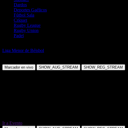
Dardos
Deportes Gaélicos
Fútbol Sala
Críquet
Rugby League
Rugby Union
Padel
Béisbol
Liga Menor de Béisbol
El Paso Chihuahuas @ Oklahoma City
Comets
Marcador en vivo
SHOW_AUG_STREAM
SHOW_REG_STREAM
Ir a Evento