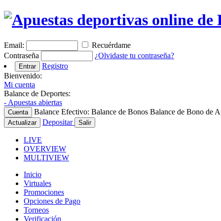
Email:
Recuérdame
Contraseña
¿Olvidaste tu contraseña?
Registro
Bienvenido:
Mi cuenta
Balance de Deportes
:
-
Apuestas abiertas
Balance Efectivo:
Balance de Bonos
Balance de Bono de A
Cuenta
Depositar
Actualizar
Salir
LIVE
OVERVIEW
MULTIVIEW
Inicio
Virtuales
Promociones
Opciones de Pago
Torneos
Verificación