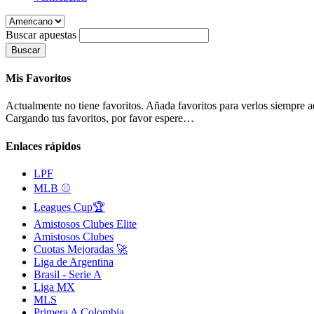
Buscar apuestas
Buscar
Mis Favoritos
Actualmente no tiene favoritos. Añada favoritos para verlos siempre a
Cargando tus favoritos, por favor espere…
Enlaces rápidos
LPF
MLB ⚾
Leagues Cup🏆
Amistosos Clubes Elite
Amistosos Clubes
Cuotas Mejoradas 🚀
Liga de Argentina
Brasil - Serie A
Liga MX
MLS
Primera A Colombia