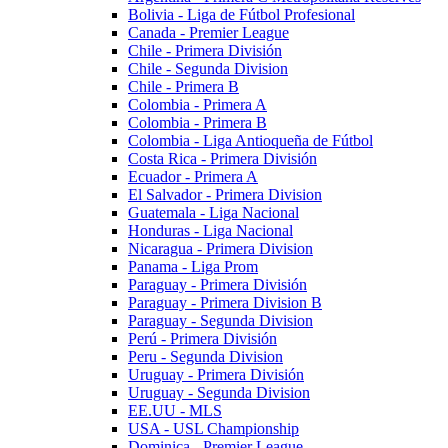
Bolivia - Liga de Fútbol Profesional
Canada - Premier League
Chile - Primera División
Chile - Segunda Division
Chile - Primera B
Colombia - Primera A
Colombia - Primera B
Colombia - Liga Antioqueña de Fútbol
Costa Rica - Primera División
Ecuador - Primera A
El Salvador - Primera Division
Guatemala - Liga Nacional
Honduras - Liga Nacional
Nicaragua - Primera Division
Panama - Liga Prom
Paraguay - Primera División
Paraguay - Primera Division B
Paraguay - Segunda Division
Perú - Primera División
Peru - Segunda Division
Uruguay - Primera División
Uruguay - Segunda Division
EE.UU - MLS
USA - USL Championship
Dominica - Premier League