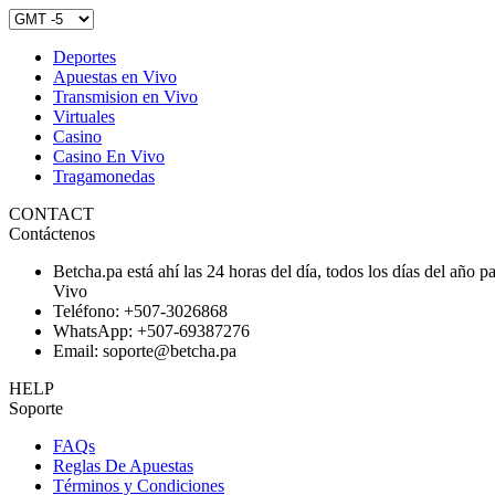
Deportes
Apuestas en Vivo
Transmision en Vivo
Virtuales
Casino
Casino En Vivo
Tragamonedas
CONTACT
Contáctenos
Betcha.pa está ahí las 24 horas del día, todos los días del año
Vivo
Teléfono:
+507-3026868
WhatsApp:
+507-69387276
Email:
soporte@betcha.pa
HELP
Soporte
FAQs
Reglas De Apuestas
Términos y Condiciones