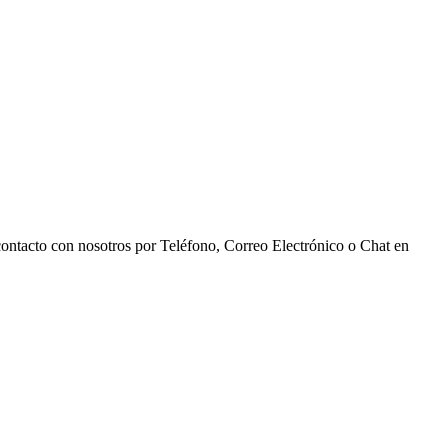
n contacto con nosotros por Teléfono, Correo Electrónico o Chat en