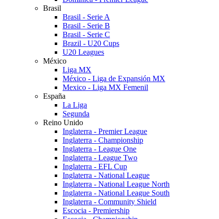
Brasil
Brasil - Serie A
Brasil - Serie B
Brasil - Serie C
Brazil - U20 Cups
U20 Leagues
México
Liga MX
México - Liga de Expansión MX
Mexico - Liga MX Femenil
España
La Liga
Segunda
Reino Unido
Inglaterra - Premier League
Inglaterra - Championship
Inglaterra - League One
Inglaterra - League Two
Inglaterra - EFL Cup
Inglaterra - National League
Inglaterra - National League North
Inglaterra - National League South
Inglaterra - Community Shield
Escocia - Premiership