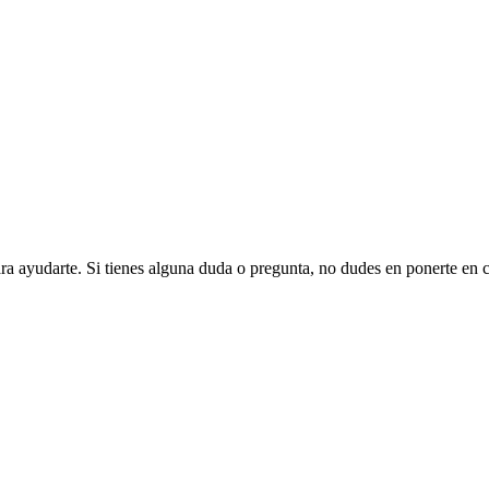
 para ayudarte. Si tienes alguna duda o pregunta, no dudes en ponerte e