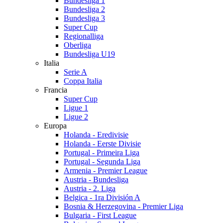
Bundesliga 1
Bundesliga 2
Bundesliga 3
Super Cup
Regionalliga
Oberliga
Bundesliga U19
Italia
Serie A
Coppa Italia
Francia
Super Cup
Ligue 1
Ligue 2
Europa
Holanda - Eredivisie
Holanda - Eerste Divisie
Portugal - Primeira Liga
Portugal - Segunda Liga
Armenia - Premier League
Austria - Bundesliga
Austria - 2. Liga
Belgica - 1ra División A
Bosnia & Herzegovina - Premier Liga
Bulgaria - First League