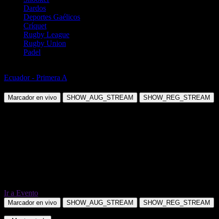
Dardos
Deportes Gaélicos
Críquet
Rugby League
Rugby Union
Padel
Fútbol
Ecuador - Primera A
Deportivo Cuenca vs Aucas
Marcador en vivo
SHOW_AUG_STREAM
SHOW_REG_STREAM
Ir a Evento
Marcador en vivo
SHOW_AUG_STREAM
SHOW_REG_STREAM