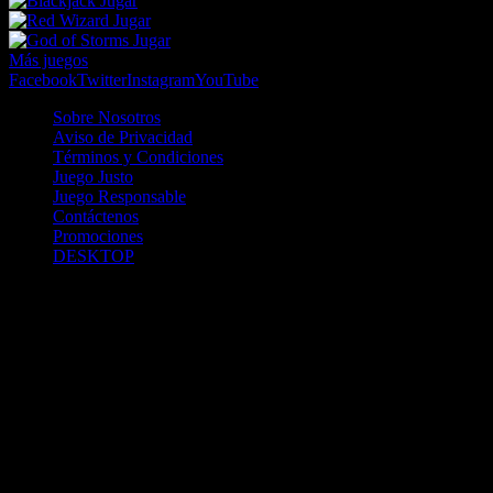
Jugar
Jugar
Jugar
Más juegos
Facebook
Twitter
Instagram
YouTube
Sobre Nosotros
Aviso de Privacidad
Términos y Condiciones
Juego Justo
Juego Responsable
Contáctenos
Promociones
DESKTOP
Betcha.pa es operado por ONJOC, CORP. una compañía registrada
en la República de Panamá, autorizada y regulada por la Junta de
Control de Juegos de la Repúlblica de Panamá a través del Contrato
de Admnistración y Operación de Juegos de Suerte y Azar a través
de Internet No. JCJ-03-2020, debidamente refrendado por la
Contraloría de la República de Panamá el día 15 de junio de 2020
con oficinas en Urbanización Costa del Este, PH Plaza Real,
Oficina 403, Corregimiento de Juan Díaz, República de Panamá,
localizables al telefóno +(507) 304-8693 y correo electrónico
info@onjoc.com