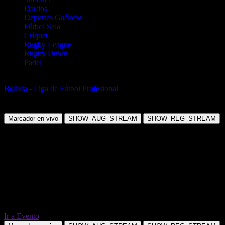
Dardos
Deportes Gaélicos
Fútbol Sala
Críquet
Rugby League
Rugby Union
Padel
Fútbol
Bolivia - Liga de Fútbol Profesional
CA Nacional Potosi vs Club
Aurora
Marcador en vivo
SHOW_AUG_STREAM
SHOW_REG_STREAM
Ir a Evento