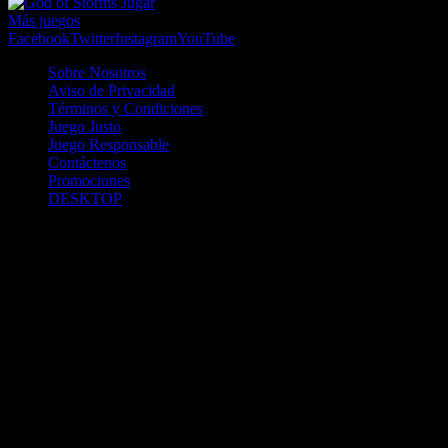
Jugar
Más juegos
Facebook
Twitter
Instagram
YouTube
Sobre Nosotros
Aviso de Privacidad
Términos y Condiciones
Juego Justo
Juego Responsable
Contáctenos
Promociones
DESKTOP
Betcha.pa es operado por ONJOC, CORP. una compañía registrada
en la República de Panamá, autorizada y regulada por la Junta de
Control de Juegos de la Repúlblica de Panamá a través del Contrato
de Admnistración y Operación de Juegos de Suerte y Azar a través
de Internet No. JCJ-03-2020, debidamente refrendado por la
Contraloría de la República de Panamá el día 15 de junio de 2020
con oficinas en Urbanización Costa del Este, PH Plaza Real,
Oficina 403, Corregimiento de Juan Díaz, República de Panamá,
localizables al telefóno +(507) 304-8693 y correo electrónico
info@onjoc.com
SPACEWONDER HOLDINGS LIMITED es una filial europea de