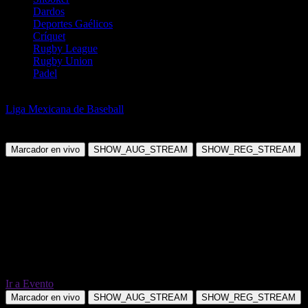
Dardos
Deportes Gaélicos
Críquet
Rugby League
Rugby Union
Padel
Béisbol
Liga Mexicana de Baseball
Algodoneros Union Laguna @ Dorados
de Chihuahua
Marcador en vivo
SHOW_AUG_STREAM
SHOW_REG_STREAM
Ir a Evento
Marcador en vivo
SHOW_AUG_STREAM
SHOW_REG_STREAM