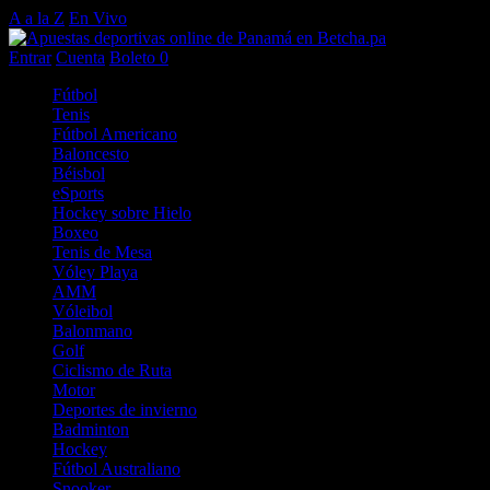
A a la Z
En Vivo
Entrar
Cuenta
Boleto
0
Fútbol
Tenis
Fútbol Americano
Baloncesto
Béisbol
eSports
Hockey sobre Hielo
Boxeo
Tenis de Mesa
Vóley Playa
AMM
Vóleibol
Balonmano
Golf
Ciclismo de Ruta
Motor
Deportes de invierno
Badminton
Hockey
Fútbol Australiano
Snooker