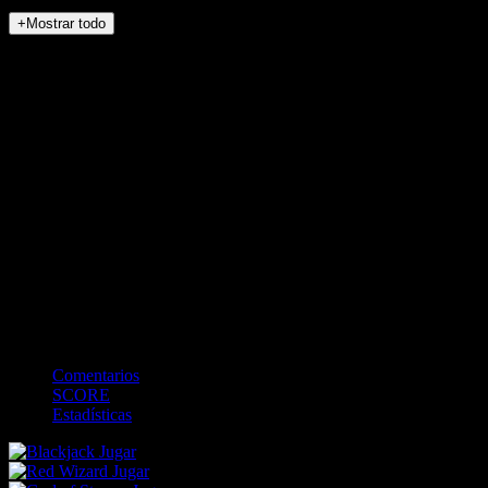
+Mostrar todo
NO_INCIDENTS
<
>
0
0
Bateando
-
BALLS
0
STRIKES
0
OUTS
0
Campo
Comentarios
SCORE
Estadísticas
Jugar
Jugar