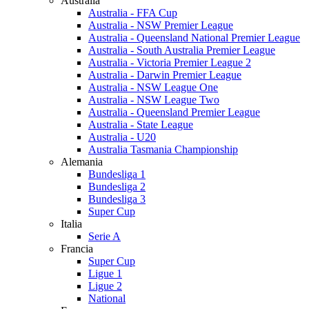
Australia
Australia - FFA Cup
Australia - NSW Premier League
Australia - Queensland National Premier League
Australia - South Australia Premier League
Australia - Victoria Premier League 2
Australia - Darwin Premier League
Australia - NSW League One
Australia - NSW League Two
Australia - Queensland Premier League
Australia - State League
Australia - U20
Australia Tasmania Championship
Alemania
Bundesliga 1
Bundesliga 2
Bundesliga 3
Super Cup
Italia
Serie A
Francia
Super Cup
Ligue 1
Ligue 2
National