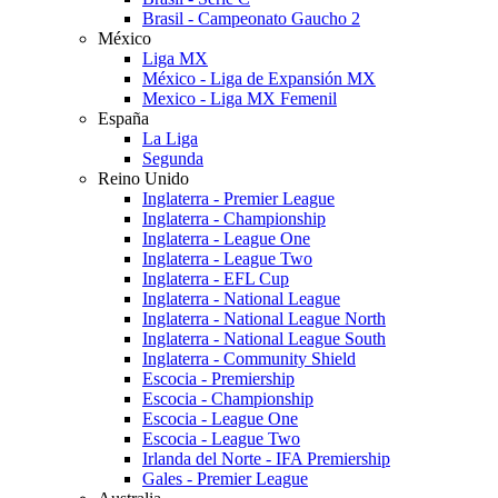
Brasil - Campeonato Gaucho 2
México
Liga MX
México - Liga de Expansión MX
Mexico - Liga MX Femenil
España
La Liga
Segunda
Reino Unido
Inglaterra - Premier League
Inglaterra - Championship
Inglaterra - League One
Inglaterra - League Two
Inglaterra - EFL Cup
Inglaterra - National League
Inglaterra - National League North
Inglaterra - National League South
Inglaterra - Community Shield
Escocia - Premiership
Escocia - Championship
Escocia - League One
Escocia - League Two
Irlanda del Norte - IFA Premiership
Gales - Premier League