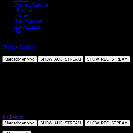
Deportes Gaélicos
Fútbol Sala
Críquet
Rugby League
Rugby Union
Padel
Tenis
Trieste - Sencillos
Lukas Neumayer vs Henri Squire
Marcador en vivo
SHOW_AUG_STREAM
SHOW_REG_STREAM
Ir a Evento
Marcador en vivo
SHOW_AUG_STREAM
SHOW_REG_STREAM