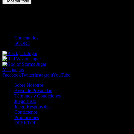
+Mostrar todo
NO_INCIDENTS
Challenger
-
-
-
-
Comentarios
SCORE
Jugar
Jugar
Jugar
Más juegos
Facebook
Twitter
Instagram
YouTube
Sobre Nosotros
Aviso de Privacidad
Términos y Condiciones
Juego Justo
Juego Responsable
Contáctenos
Promociones
DESKTOP
Betcha.pa es operado por ONJOC, CORP. una compañía registrada