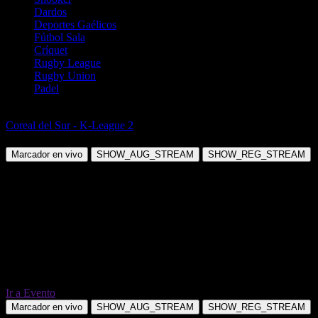
Dardos
Deportes Gaélicos
Fútbol Sala
Críquet
Rugby League
Rugby Union
Padel
Fútbol
Coreal del Sur - K-League 2
Suwon City FC vs Jeonnam Dragons
Marcador en vivo
SHOW_AUG_STREAM
SHOW_REG_STREAM
Ir a Evento
Marcador en vivo
SHOW_AUG_STREAM
SHOW_REG_STREAM