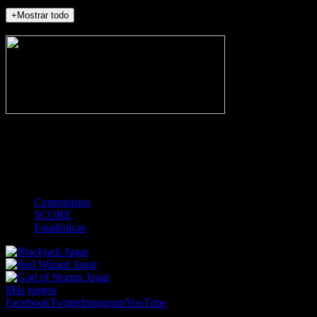
+Mostrar todo
NO_INCIDENTS
-
Gol
Tarjeta amarilla
Roja
Córner
Penalti
FKIC
Sustitución
0
-
-
-
-
-
-
0
-
-
-
-
-
-
Comentarios
SCORE
Estadísticas
Jugar
Jugar
Jugar
Más juegos
Facebook
Twitter
Instagram
YouTube