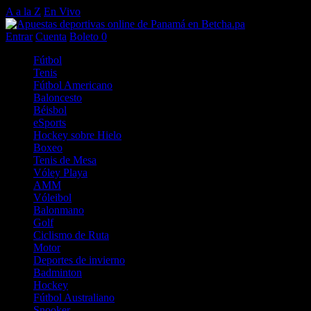
A a la Z
En Vivo
Entrar
Cuenta
Boleto
0
Fútbol
Tenis
Fútbol Americano
Baloncesto
Béisbol
eSports
Hockey sobre Hielo
Boxeo
Tenis de Mesa
Vóley Playa
AMM
Vóleibol
Balonmano
Golf
Ciclismo de Ruta
Motor
Deportes de invierno
Badminton
Hockey
Fútbol Australiano
Snooker