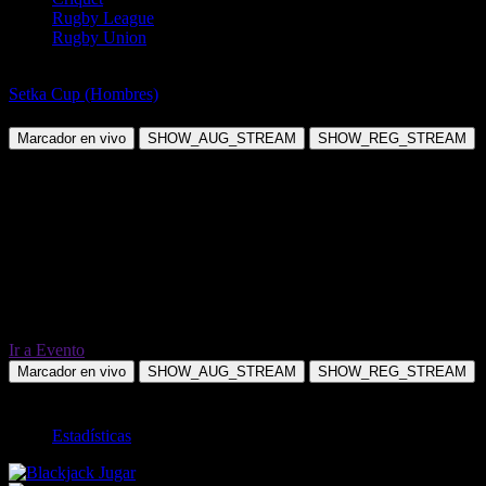
Rugby League
Rugby Union
Tenis de Mesa
Setka Cup (Hombres)
Oleksiy Shindel vs Serhii Khandetskyi
Marcador en vivo
SHOW_AUG_STREAM
SHOW_REG_STREAM
Ir a Evento
Marcador en vivo
SHOW_AUG_STREAM
SHOW_REG_STREAM
TOTAL
Estadísticas
Jugar