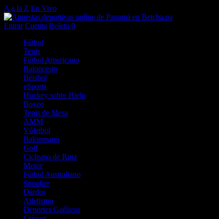
A a la Z
En Vivo
Entrar
Cuenta
Boleto
0
Fútbol
Tenis
Fútbol Americano
Baloncesto
Béisbol
eSports
Hockey sobre Hielo
Boxeo
Tenis de Mesa
AMM
Vóleibol
Balonmano
Golf
Ciclismo de Ruta
Motor
Fútbol Australiano
Snooker
Dardos
Atletismo
Deportes Gaélicos
Críquet