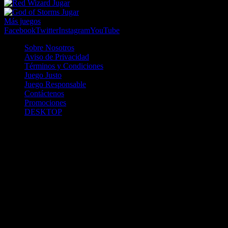
Jugar
Jugar
Más juegos
Facebook
Twitter
Instagram
YouTube
Sobre Nosotros
Aviso de Privacidad
Términos y Condiciones
Juego Justo
Juego Responsable
Contáctenos
Promociones
DESKTOP
Betcha.pa es operado por ONJOC, CORP. una compañía registrada
en la República de Panamá, autorizada y regulada por la Junta de
Control de Juegos de la Repúlblica de Panamá a través del Contrato
de Admnistración y Operación de Juegos de Suerte y Azar a través
de Internet No. JCJ-03-2020, debidamente refrendado por la
Contraloría de la República de Panamá el día 15 de junio de 2020
con oficinas en Urbanización Costa del Este, PH Plaza Real,
Oficina 403, Corregimiento de Juan Díaz, República de Panamá,
localizables al telefóno +(507) 304-8693 y correo electrónico
info@onjoc.com