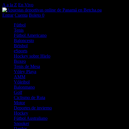
A a la Z
En Vivo
Entrar
Cuenta
Boleto
0
Fútbol
Tenis
Fútbol Americano
Baloncesto
Béisbol
eSports
Hockey sobre Hielo
Boxeo
Tenis de Mesa
Vóley Playa
AMM
Vóleibol
Balonmano
Golf
Ciclismo de Ruta
Motor
Deportes de invierno
Hockey
Fútbol Australiano
Snooker
Dardos