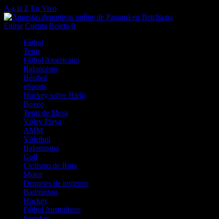
A a la Z
En Vivo
Entrar
Cuenta
Boleto
0
Fútbol
Tenis
Fútbol Americano
Baloncesto
Béisbol
eSports
Hockey sobre Hielo
Boxeo
Tenis de Mesa
Vóley Playa
AMM
Vóleibol
Balonmano
Golf
Ciclismo de Ruta
Motor
Deportes de invierno
Badminton
Hockey
Fútbol Australiano
Snooker