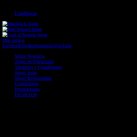
TOTAL
Estadísticas
Jugar
Jugar
Jugar
Más juegos
Facebook
Twitter
Instagram
YouTube
Sobre Nosotros
Aviso de Privacidad
Términos y Condiciones
Juego Justo
Juego Responsable
Contáctenos
Promociones
DESKTOP
Betcha.pa es operado por ONJOC, CORP. una compañía registrada
en la República de Panamá, autorizada y regulada por la Junta de
Control de Juegos de la Repúlblica de Panamá a través del Contrato
de Admnistración y Operación de Juegos de Suerte y Azar a través
de Internet No. JCJ-03-2020, debidamente refrendado por la
Contraloría de la República de Panamá el día 15 de junio de 2020