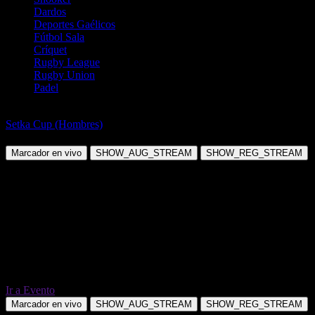
Dardos
Deportes Gaélicos
Fútbol Sala
Críquet
Rugby League
Rugby Union
Padel
Tenis de Mesa
Setka Cup (Hombres)
Dmitry Zenyuk vs Andrii Zeniuk
Marcador en vivo
SHOW_AUG_STREAM
SHOW_REG_STREAM
Ir a Evento
Marcador en vivo
SHOW_AUG_STREAM
SHOW_REG_STREAM