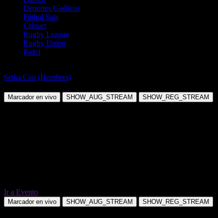
Deportes Gaélicos
Fútbol Sala
Críquet
Rugby League
Rugby Union
Padel
Tenis de Mesa
Setka Cup (Hombres)
Mykhailo Potapov vs Oleksandr Storozhenko
Marcador en vivo
SHOW_AUG_STREAM
SHOW_REG_STREAM
Ir a Evento
Marcador en vivo
SHOW_AUG_STREAM
SHOW_REG_STREAM
TOTAL