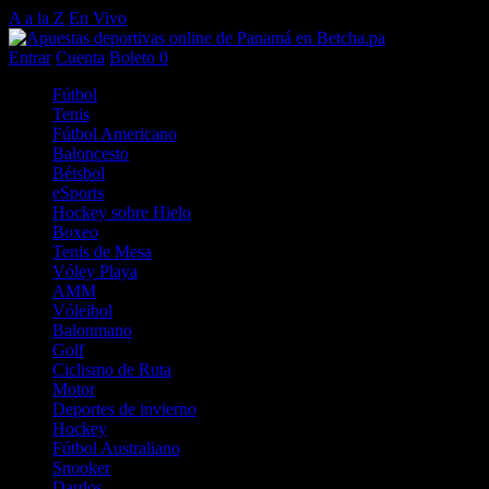
A a la Z
En Vivo
Entrar
Cuenta
Boleto
0
Fútbol
Tenis
Fútbol Americano
Baloncesto
Béisbol
eSports
Hockey sobre Hielo
Boxeo
Tenis de Mesa
Vóley Playa
AMM
Vóleibol
Balonmano
Golf
Ciclismo de Ruta
Motor
Deportes de invierno
Hockey
Fútbol Australiano
Snooker
Dardos