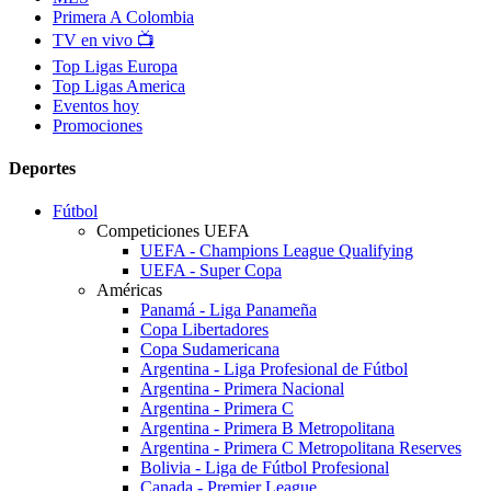
Primera A Colombia
TV en vivo 📺
Top Ligas Europa
Top Ligas America
Eventos hoy
Promociones
Deportes
Fútbol
Competiciones UEFA
UEFA - Champions League Qualifying
UEFA - Super Copa
Américas
Panamá - Liga Panameña
Copa Libertadores
Copa Sudamericana
Argentina - Liga Profesional de Fútbol
Argentina - Primera Nacional
Argentina - Primera C
Argentina - Primera B Metropolitana
Argentina - Primera C Metropolitana Reserves
Bolivia - Liga de Fútbol Profesional
Canada - Premier League