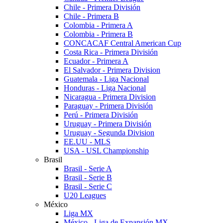
Chile - Primera División
Chile - Primera B
Colombia - Primera A
Colombia - Primera B
CONCACAF Central American Cup
Costa Rica - Primera División
Ecuador - Primera A
El Salvador - Primera Division
Guatemala - Liga Nacional
Honduras - Liga Nacional
Nicaragua - Primera Division
Paraguay - Primera División
Perú - Primera División
Uruguay - Primera División
Uruguay - Segunda Division
EE.UU - MLS
USA - USL Championship
Brasil
Brasil - Serie A
Brasil - Serie B
Brasil - Serie C
U20 Leagues
México
Liga MX
México - Liga de Expansión MX