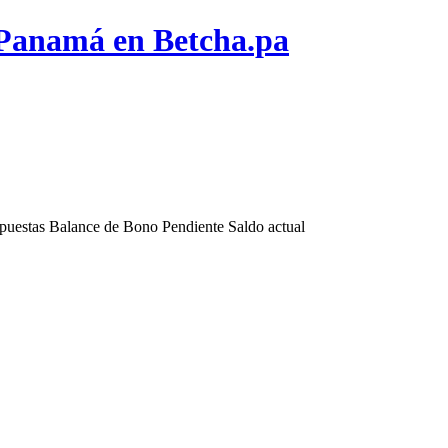
puestas
Balance de Bono Pendiente
Saldo actual