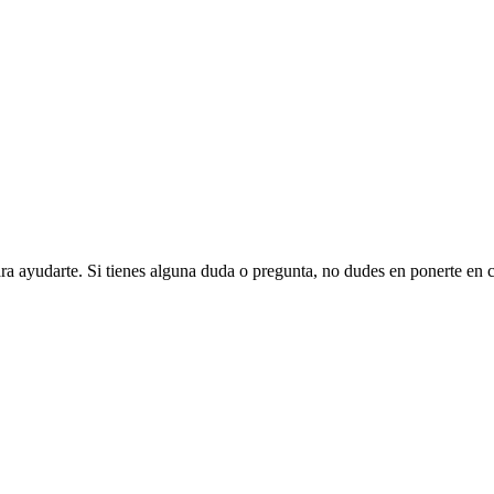
 para ayudarte. Si tienes alguna duda o pregunta, no dudes en ponerte e