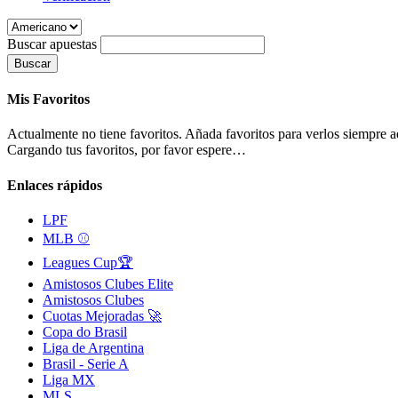
Buscar apuestas
Buscar
Mis Favoritos
Actualmente no tiene favoritos. Añada favoritos para verlos siempre a
Cargando tus favoritos, por favor espere…
Enlaces rápidos
LPF
MLB ⚾
Leagues Cup🏆
Amistosos Clubes Elite
Amistosos Clubes
Cuotas Mejoradas 🚀
Copa do Brasil
Liga de Argentina
Brasil - Serie A
Liga MX
MLS