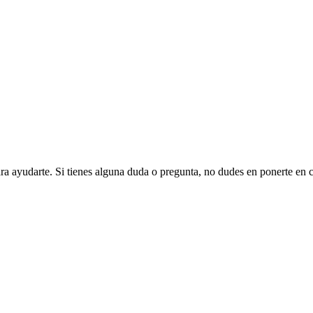
 para ayudarte. Si tienes alguna duda o pregunta, no dudes en ponerte e