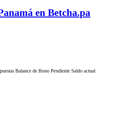
puestas
Balance de Bono Pendiente
Saldo actual