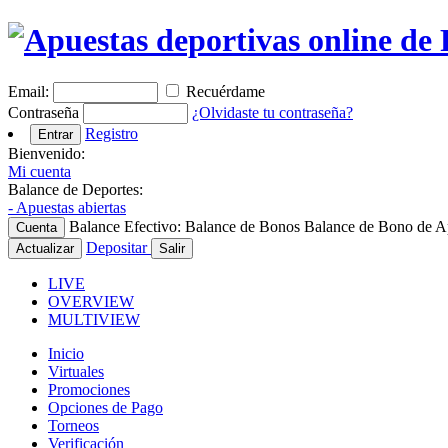
Email:
Recuérdame
Contraseña
¿Olvidaste tu contraseña?
Registro
Bienvenido:
Mi cuenta
Balance de Deportes
:
-
Apuestas abiertas
Balance Efectivo:
Balance de Bonos
Balance de Bono de A
Cuenta
Depositar
Actualizar
Salir
LIVE
OVERVIEW
MULTIVIEW
Inicio
Virtuales
Promociones
Opciones de Pago
Torneos
Verificación