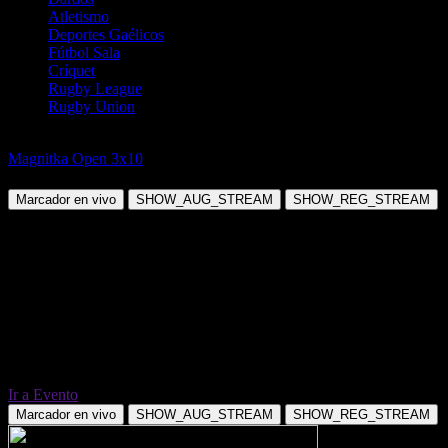
Atletismo
Deportes Gaélicos
Fútbol Sala
Críquet
Rugby League
Rugby Union
Hockey sobre Hielo
Magnitka Open 3x10
Svirepye Eji vs Hitrye Lisy
Marcador en vivo
SHOW_AUG_STREAM
SHOW_REG_STREAM
Ir a Evento
Marcador en vivo
SHOW_AUG_STREAM
SHOW_REG_STREAM