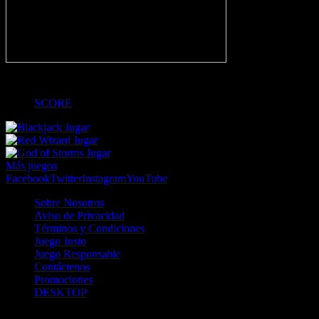
-
SCORE
Jugar
Jugar
Jugar
Más juegos
Facebook
Twitter
Instagram
YouTube
Sobre Nosotros
Aviso de Privacidad
Términos y Condiciones
Juego Justo
Juego Responsable
Contáctenos
Promociones
DESKTOP
Betcha.pa es operado por ONJOC, CORP. una compañía registrada