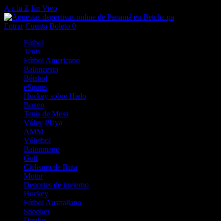
A a la Z
En Vivo
Entrar
Cuenta
Boleto
0
Fútbol
Tenis
Fútbol Americano
Baloncesto
Béisbol
eSports
Hockey sobre Hielo
Boxeo
Tenis de Mesa
Vóley Playa
AMM
Vóleibol
Balonmano
Golf
Ciclismo de Ruta
Motor
Deportes de invierno
Hockey
Fútbol Australiano
Snooker
Dardos