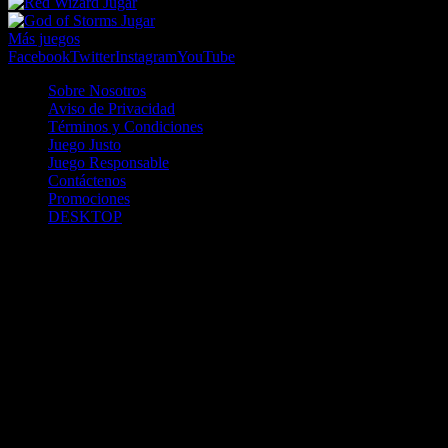
Jugar
Jugar
Más juegos
Facebook
Twitter
Instagram
YouTube
Sobre Nosotros
Aviso de Privacidad
Términos y Condiciones
Juego Justo
Juego Responsable
Contáctenos
Promociones
DESKTOP
Betcha.pa es operado por ONJOC, CORP. una compañía registrada
en la República de Panamá, autorizada y regulada por la Junta de
Control de Juegos de la Repúlblica de Panamá a través del Contrato
de Admnistración y Operación de Juegos de Suerte y Azar a través
de Internet No. JCJ-03-2020, debidamente refrendado por la
Contraloría de la República de Panamá el día 15 de junio de 2020
con oficinas en Urbanización Costa del Este, PH Plaza Real,
Oficina 403, Corregimiento de Juan Díaz, República de Panamá,
localizables al telefóno +(507) 304-8693 y correo electrónico
info@onjoc.com