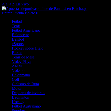
A a la Z
En Vivo
Entrar
Cuenta
Boleto
0
Fútbol
Tenis
Fútbol Americano
Baloncesto
Béisbol
eSports
Hockey sobre Hielo
Boxeo
Tenis de Mesa
Vóley Playa
AMM
Vóleibol
Balonmano
Golf
Ciclismo de Ruta
Motor
Deportes de invierno
Badminton
Hockey
Fútbol Australiano
Snooker