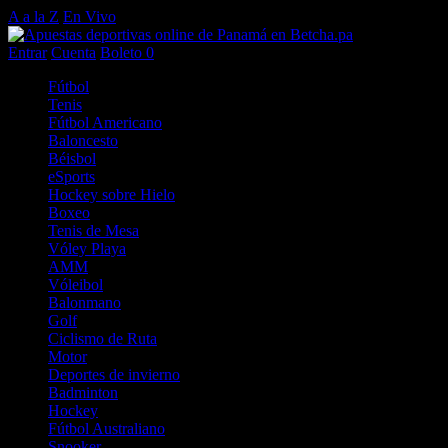
A a la Z
En Vivo
Entrar
Cuenta
Boleto
0
Fútbol
Tenis
Fútbol Americano
Baloncesto
Béisbol
eSports
Hockey sobre Hielo
Boxeo
Tenis de Mesa
Vóley Playa
AMM
Vóleibol
Balonmano
Golf
Ciclismo de Ruta
Motor
Deportes de invierno
Badminton
Hockey
Fútbol Australiano
Snooker