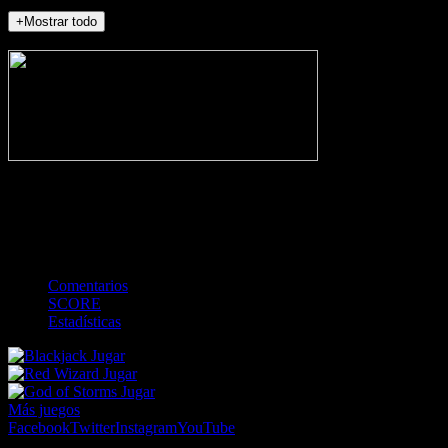
+Mostrar todo
NO_INCIDENTS
-
Gol
Tarjeta amarilla
Roja
Córner
Penalti
FKIC
Sustitución
0
-
-
-
-
-
-
0
-
-
-
-
-
-
Comentarios
SCORE
Estadísticas
Jugar
Jugar
Jugar
Más juegos
Facebook
Twitter
Instagram
YouTube