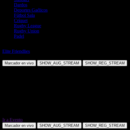
Dardos
Deportes Gaélicos
Fútbol Sala
Críquet
Rugby League
Rugby Union
Padel
Fútbol
Elite Friendlies
Santos Laguna vs América de Cali
Marcador en vivo
SHOW_AUG_STREAM
SHOW_REG_STREAM
Ir a Evento
Marcador en vivo
SHOW_AUG_STREAM
SHOW_REG_STREAM