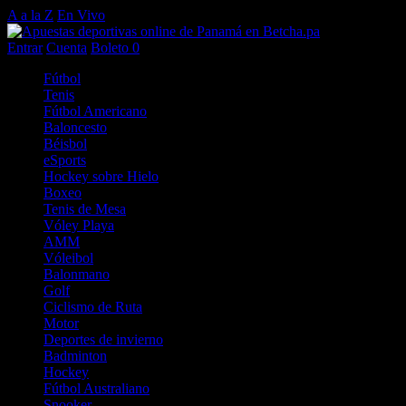
A a la Z
En Vivo
Entrar
Cuenta
Boleto
0
Fútbol
Tenis
Fútbol Americano
Baloncesto
Béisbol
eSports
Hockey sobre Hielo
Boxeo
Tenis de Mesa
Vóley Playa
AMM
Vóleibol
Balonmano
Golf
Ciclismo de Ruta
Motor
Deportes de invierno
Badminton
Hockey
Fútbol Australiano
Snooker