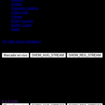
Dardos
Deportes Gaélicos
Fútbol Sala
Críquet
Rugby League
Rugby Union
Padel
Tenis de Mesa
TT Elite Series (Hombres)
Michal Malachowski vs Patryk
Jendrzejewski
Marcador en vivo
SHOW_AUG_STREAM
SHOW_REG_STREAM
Ir a Evento