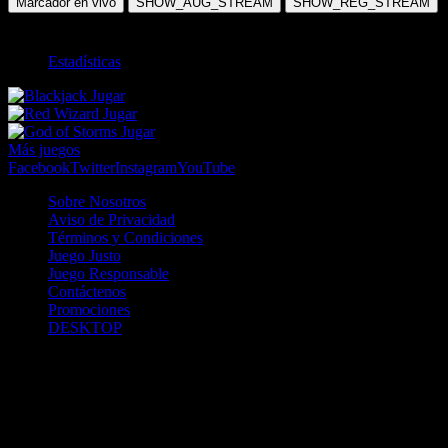
Marcador en vivo
SHOW_AUG_STREAM
SHOW_REG_STREAM
TOTAL
Estadísticas
Jugar
Jugar
Jugar
Más juegos
Facebook
Twitter
Instagram
YouTube
Sobre Nosotros
Aviso de Privacidad
Términos y Condiciones
Juego Justo
Juego Responsable
Contáctenos
Promociones
DESKTOP
Betcha.pa es operado por ONJOC, CORP. una compañía registrada
en la República de Panamá, autorizada y regulada por la Junta de
Control de Juegos de la Repúlblica de Panamá a través del Contrato
de Admnistración y Operación de Juegos de Suerte y Azar a través
de Internet No. JCJ-03-2020, debidamente refrendado por la