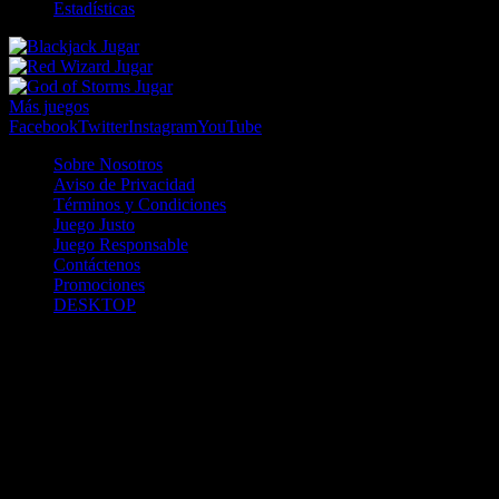
Estadísticas
Jugar
Jugar
Jugar
Más juegos
Facebook
Twitter
Instagram
YouTube
Sobre Nosotros
Aviso de Privacidad
Términos y Condiciones
Juego Justo
Juego Responsable
Contáctenos
Promociones
DESKTOP
Betcha.pa es operado por ONJOC, CORP. una compañía registrada
en la República de Panamá, autorizada y regulada por la Junta de
Control de Juegos de la Repúlblica de Panamá a través del Contrato
de Admnistración y Operación de Juegos de Suerte y Azar a través
de Internet No. JCJ-03-2020, debidamente refrendado por la
Contraloría de la República de Panamá el día 15 de junio de 2020
con oficinas en Urbanización Costa del Este, PH Plaza Real,
Oficina 403, Corregimiento de Juan Díaz, República de Panamá,