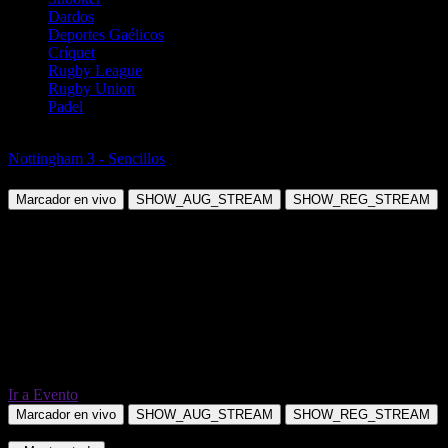
Dardos
Deportes Gaélicos
Críquet
Rugby League
Rugby Union
Padel
Tenis
Nottingham 3 - Sencillos
Max Basing vs Felix Gill
Marcador en vivo
SHOW_AUG_STREAM
SHOW_REG_STREAM
Ir a Evento
Marcador en vivo
SHOW_AUG_STREAM
SHOW_REG_STREAM