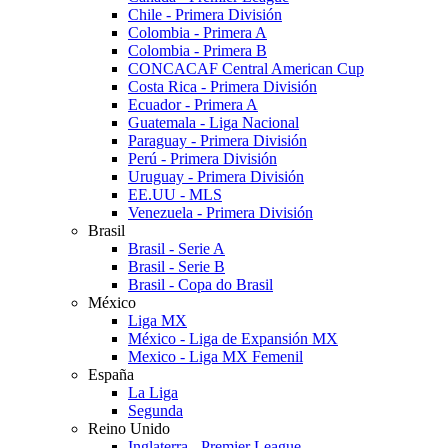
Chile - Primera División
Colombia - Primera A
Colombia - Primera B
CONCACAF Central American Cup
Costa Rica - Primera División
Ecuador - Primera A
Guatemala - Liga Nacional
Paraguay - Primera División
Perú - Primera División
Uruguay - Primera División
EE.UU - MLS
Venezuela - Primera División
Brasil
Brasil - Serie A
Brasil - Serie B
Brasil - Copa do Brasil
México
Liga MX
México - Liga de Expansión MX
Mexico - Liga MX Femenil
España
La Liga
Segunda
Reino Unido
Inglaterra - Premier League