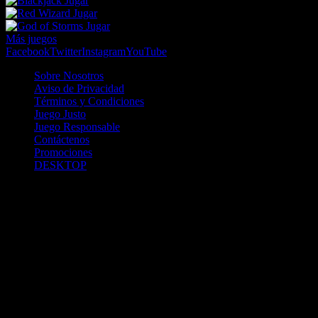
Jugar
Jugar
Jugar
Más juegos
Facebook
Twitter
Instagram
YouTube
Sobre Nosotros
Aviso de Privacidad
Términos y Condiciones
Juego Justo
Juego Responsable
Contáctenos
Promociones
DESKTOP
Betcha.pa es operado por ONJOC, CORP. una compañía registrada
en la República de Panamá, autorizada y regulada por la Junta de
Control de Juegos de la Repúlblica de Panamá a través del Contrato
de Admnistración y Operación de Juegos de Suerte y Azar a través
de Internet No. JCJ-03-2020, debidamente refrendado por la
Contraloría de la República de Panamá el día 15 de junio de 2020
con oficinas en Urbanización Costa del Este, PH Plaza Real,
Oficina 403, Corregimiento de Juan Díaz, República de Panamá,
localizables al telefóno +(507) 304-8693 y correo electrónico
info@onjoc.com