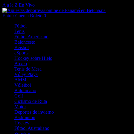
A a la Z
En Vivo
Entrar
Cuenta
Boleto
0
Fútbol
Tenis
Fútbol Americano
Baloncesto
Béisbol
eSports
Hockey sobre Hielo
Boxeo
Tenis de Mesa
Vóley Playa
AMM
Vóleibol
Balonmano
Golf
Ciclismo de Ruta
Motor
Deportes de invierno
Badminton
Hockey
Fútbol Australiano
Snooker