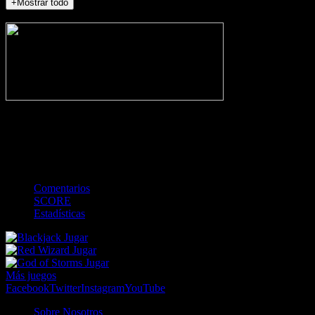
+Mostrar todo
NO_INCIDENTS
-
Gol
Tarjeta amarilla
Roja
Córner
Penalti
FKIC
Sustitución
0
-
-
-
-
-
-
0
-
-
-
-
-
-
Comentarios
SCORE
Estadísticas
Jugar
Jugar
Jugar
Más juegos
Facebook
Twitter
Instagram
YouTube
Sobre Nosotros