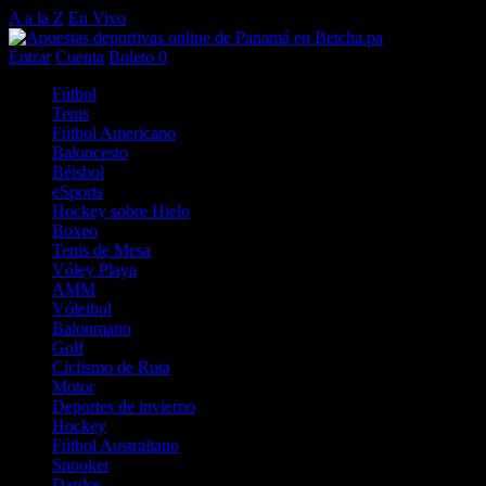
A a la Z
En Vivo
Entrar
Cuenta
Boleto
0
Fútbol
Tenis
Fútbol Americano
Baloncesto
Béisbol
eSports
Hockey sobre Hielo
Boxeo
Tenis de Mesa
Vóley Playa
AMM
Vóleibol
Balonmano
Golf
Ciclismo de Ruta
Motor
Deportes de invierno
Hockey
Fútbol Australiano
Snooker
Dardos