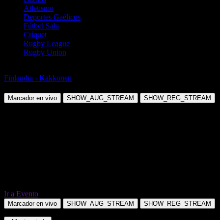
Atletismo
Deportes Gaélicos
Fútbol Sala
Críquet
Rugby League
Rugby Union
Fútbol
Finlandia - Kakkonen
Aifk Turku vs P-Iirot
Marcador en vivo
SHOW_AUG_STREAM
SHOW_REG_STREAM
Ir a Evento
Marcador en vivo
SHOW_AUG_STREAM
SHOW_REG_STREAM