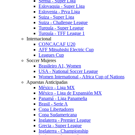
Serbia - Super Liga
Eslovaquia - Super Liga
Eslovenia - Prva Liga
Suiza - Super Liga
Suiza - Challenge League
Turquía - Super League
Turquía - TFF League 1
Internacional
CONCACAF U20
AFF Mitsubishi Electric Cup
Leagues Cup
Soccer Mujeres
Brasileiro A1, Women
USA - National Soccer League
Women International - Africa Cup of Nations
Apuestas Anticipadas
México - Liga MX
México - Liga de Expansión MX
Panamá - Liga Panameña
Brasil - Serie A
Copa Libertadores
Copa Sudamericana
Inglaterra - Premier League
Grecia - Super League
Inglaterra - Championship