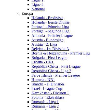
Ligue 1
Ligue 2
National
Europa
Holanda - Eredivisie
Holanda - Eerste Divisie
Portugal - Primeira Liga
Portugal - Segunda Liga
Armenia - Premier League
Austria - Bundesliga
Austria - 2. Liga
Belgica - 1ra División A
Bosnia & Herzegovina - Premier Liga
Bulgaria - First League
Croatia - HNL
República Checa - First League
República Checa - Liga 2
Faroe Islands - Premier League
Hungría - NB1
Islandia - 1. División
Israel - League Cup
Kazakhstan - Division 1
Polonia - Ekstraklasa
Rumanía - Liga 1
Rumania - Liga 2