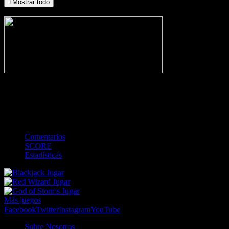
+Mostrar todo
NO_INCIDENTS
-
Gol
Tarjeta amarilla
Roja
Córner
Penalti
FKIC
Sustitución
0
-
-
-
-
-
-
0
-
-
-
-
-
-
Comentarios
SCORE
Estadísticas
Jugar
Jugar
Jugar
Más juegos
Facebook
Twitter
Instagram
YouTube
Sobre Nosotros