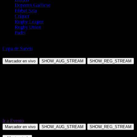
Deportes Gaélicos
Fútbol Sala
Críquet
Rugby League
Rugby Union
Padel
Fútbol
Copa de Suecia
IFK Stocksund vs Stockholm Internazionale
Marcador en vivo
SHOW_AUG_STREAM
SHOW_REG_STREAM
Ir a Evento
Marcador en vivo
SHOW_AUG_STREAM
SHOW_REG_STREAM