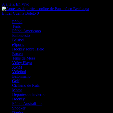
A a la Z
En Vivo
Entrar
Cuenta
Boleto
0
Fútbol
Tenis
Fútbol Americano
Baloncesto
Béisbol
eSports
Hockey sobre Hielo
Boxeo
Tenis de Mesa
Vóley Playa
AMM
Vóleibol
Balonmano
Golf
Ciclismo de Ruta
Motor
Deportes de invierno
Hockey
Fútbol Australiano
Snooker
Dardos