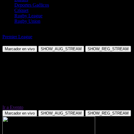
Deportes Gaélicos
Críquet
Rugby League
Rugby Union
Baloncesto
Premier League
Al Hashd Al Shaabi vs SABIS
Marcador en vivo
SHOW_AUG_STREAM
SHOW_REG_STREAM
Ir a Evento
Marcador en vivo
SHOW_AUG_STREAM
SHOW_REG_STREAM