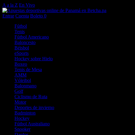
A a la Z
En Vivo
Entrar
Cuenta
Boleto
0
Fútbol
Tenis
Fútbol Americano
Baloncesto
Béisbol
eSports
Hockey sobre Hielo
Boxeo
Tenis de Mesa
AMM
Vóleibol
Balonmano
Golf
Ciclismo de Ruta
Motor
Deportes de invierno
Badminton
Hockey
Fútbol Australiano
Snooker
Dardos