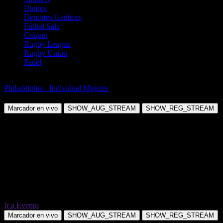
Dardos
Deportes Gaélicos
Fútbol Sala
Críquet
Rugby League
Rugby Union
Padel
Tenis
Philadelphia - Individual Mujeres
Caroline Manzi vs Mayra Gisone
Marcador en vivo
SHOW_AUG_STREAM
SHOW_REG_STREAM
Ir a Evento
Marcador en vivo
SHOW_AUG_STREAM
SHOW_REG_STREAM