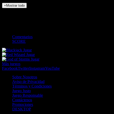
+Mostrar todo
NO_INCIDENTS
UTR Pro Tour
-
-
-
-
Comentarios
SCORE
Jugar
Jugar
Jugar
Más juegos
Facebook
Twitter
Instagram
YouTube
Sobre Nosotros
Aviso de Privacidad
Términos y Condiciones
Juego Justo
Juego Responsable
Contáctenos
Promociones
DESKTOP