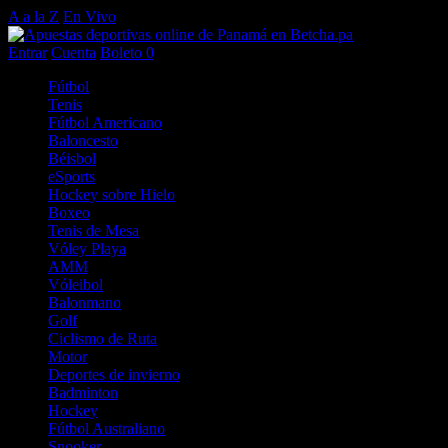
A a la Z
En Vivo
Entrar
Cuenta
Boleto
0
Fútbol
Tenis
Fútbol Americano
Baloncesto
Béisbol
eSports
Hockey sobre Hielo
Boxeo
Tenis de Mesa
Vóley Playa
AMM
Vóleibol
Balonmano
Golf
Ciclismo de Ruta
Motor
Deportes de invierno
Badminton
Hockey
Fútbol Australiano
Snooker