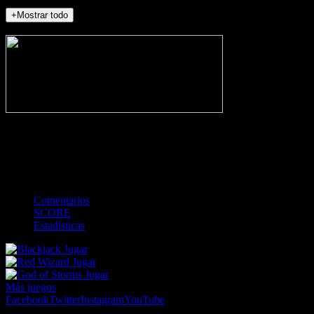
+Mostrar todo
NO_INCIDENTS
-
Gol
Tarjeta amarilla
Roja
Córner
Penalti
FKIC
Sustitución
0
-
-
-
-
-
-
0
-
-
-
-
-
-
Comentarios
SCORE
Estadísticas
Jugar
Jugar
Jugar
Más juegos
Facebook
Twitter
Instagram
YouTube