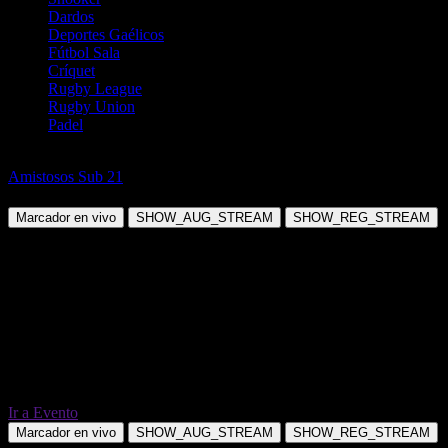
Dardos
Deportes Gaélicos
Fútbol Sala
Críquet
Rugby League
Rugby Union
Padel
Fútbol
Amistosos Sub 21
Moldavia Sub 21 vs Malta Sub 21
Marcador en vivo
SHOW_AUG_STREAM
SHOW_REG_STREAM
Ir a Evento
Marcador en vivo
SHOW_AUG_STREAM
SHOW_REG_STREAM