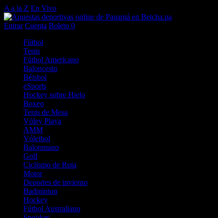
A a la Z
En Vivo
Entrar
Cuenta
Boleto
0
Fútbol
Tenis
Fútbol Americano
Baloncesto
Béisbol
eSports
Hockey sobre Hielo
Boxeo
Tenis de Mesa
Vóley Playa
AMM
Vóleibol
Balonmano
Golf
Ciclismo de Ruta
Motor
Deportes de invierno
Badminton
Hockey
Fútbol Australiano
Snooker