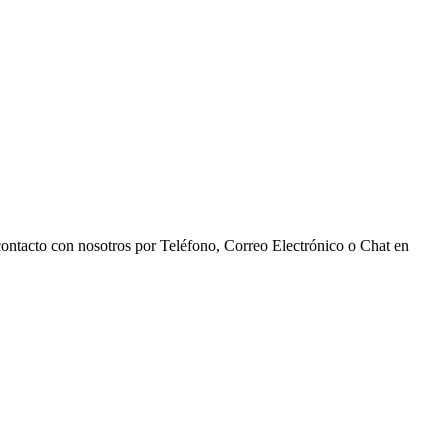
n contacto con nosotros por Teléfono, Correo Electrónico o Chat en