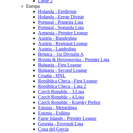
Ligue 2
Europa
Holanda - Eredivisie
Holanda - Eerste Divisie
Portugal - Primeira Liga
Portugal - Segunda Liga
Armenia - Premier League
Austria - Bundesliga
Austria - Regional League
Austria - Landesliga
Belgica - 1ra División A
Bosnia & Herzegovina - Premier Liga
Bulgaria - First League
Bulgaria - Second League
Croatia - HNL
República Checa - First League
República Checa - Liga 2
Czech Republic - 3.Liga
Czech Republic - 4.Liga
Czech Republic - Krajsky Prebor
Estonia - Meistriliiga
Estonia - Esiliiga
Faroe Islands - Premier League
Georgia - Erovnuli Liga
Copa del Grecia