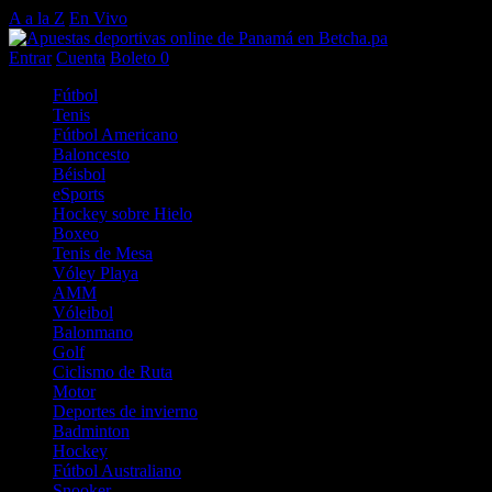
A a la Z
En Vivo
Entrar
Cuenta
Boleto
0
Fútbol
Tenis
Fútbol Americano
Baloncesto
Béisbol
eSports
Hockey sobre Hielo
Boxeo
Tenis de Mesa
Vóley Playa
AMM
Vóleibol
Balonmano
Golf
Ciclismo de Ruta
Motor
Deportes de invierno
Badminton
Hockey
Fútbol Australiano
Snooker