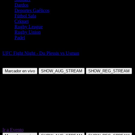
Dardos
Deportes Gaélicos
Fútbol Sala
Críquet
Rugby League
Rugby Union
Padel
AMM
UFC Fight Night - Du Plessis vs Usman
Chase Hooper vs Mitch
Ramirez
Marcador en vivo
SHOW_AUG_STREAM
SHOW_REG_STREAM
Ir a Evento