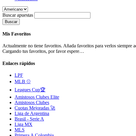
Buscar apuestas
Buscar
Mis Favoritos
Actualmente no tiene favoritos. Añada favoritos para verlos siempre a
Cargando tus favoritos, por favor espere…
Enlaces rápidos
LPF
MLB ⚾
Leagues Cup🏆
Amistosos Clubes Elite
Amistosos Clubes
Cuotas Mejoradas 🚀
Liga de Argentina
Brasil - Serie A
Liga MX
MLS
Primera A Colombia