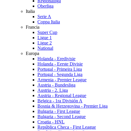
Regionalliga
Oberliga
Italia
Serie A
Coppa Italia
Francia
Super Cup
Ligue 1
Ligue 2
National
Europa
Holanda - Eredivisie
Holanda - Eerste Divisie
Portugal - Primeira Liga
Portugal - Segunda Liga
Armenia - Premier League
Austria - Bundesliga
Austria - 2. Liga
Austria - Regional League
Belgica - 1ra División A
Bosnia & Herzegovina - Premier Liga
Bulgaria - First League
Bulgaria - Second League
Croatia - HNL
República Checa - First League