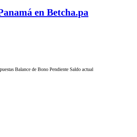
puestas
Balance de Bono Pendiente
Saldo actual