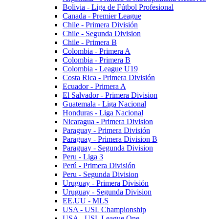
Bolivia - Liga de Fútbol Profesional
Canada - Premier League
Chile - Primera División
Chile - Segunda Division
Chile - Primera B
Colombia - Primera A
Colombia - Primera B
Colombia - League U19
Costa Rica - Primera División
Ecuador - Primera A
El Salvador - Primera Division
Guatemala - Liga Nacional
Honduras - Liga Nacional
Nicaragua - Primera Division
Paraguay - Primera División
Paraguay - Primera Division B
Paraguay - Segunda Division
Peru - Liga 3
Perú - Primera División
Peru - Segunda Division
Uruguay - Primera División
Uruguay - Segunda Division
EE.UU - MLS
USA - USL Championship
USA - USL League One