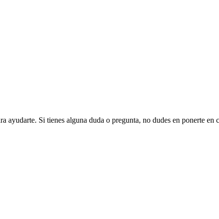
 para ayudarte. Si tienes alguna duda o pregunta, no dudes en ponerte e