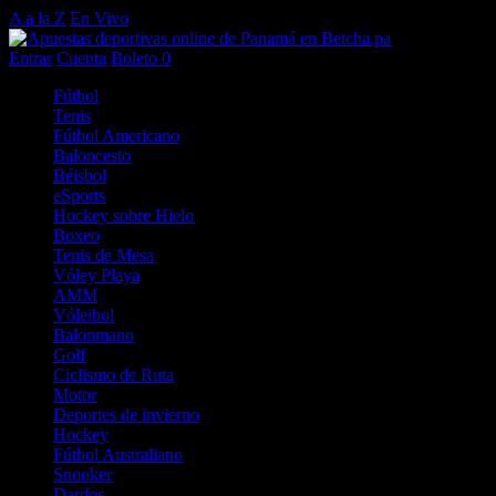
A a la Z
En Vivo
Entrar
Cuenta
Boleto
0
Fútbol
Tenis
Fútbol Americano
Baloncesto
Béisbol
eSports
Hockey sobre Hielo
Boxeo
Tenis de Mesa
Vóley Playa
AMM
Vóleibol
Balonmano
Golf
Ciclismo de Ruta
Motor
Deportes de invierno
Hockey
Fútbol Australiano
Snooker
Dardos