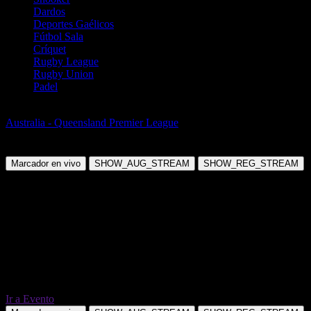
Dardos
Deportes Gaélicos
Fútbol Sala
Críquet
Rugby League
Rugby Union
Padel
Fútbol
Australia - Queensland Premier League
Broadbeach United vs
Caboolture FC
Marcador en vivo
SHOW_AUG_STREAM
SHOW_REG_STREAM
Ir a Evento