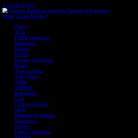
A a la Z
En Vivo
Entrar
Cuenta
Boleto
0
Fútbol
Tenis
Fútbol Americano
Baloncesto
Béisbol
eSports
Hockey sobre Hielo
Boxeo
Tenis de Mesa
Vóley Playa
AMM
Vóleibol
Balonmano
Golf
Ciclismo de Ruta
Motor
Deportes de invierno
Badminton
Hockey
Fútbol Australiano
Snooker