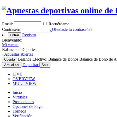
Email:
Recuérdame
Contraseña
¿Olvidaste tu contraseña?
Registro
Bienvenido:
Mi cuenta
Balance de Deportes
:
-
Apuestas abiertas
Balance Efectivo:
Balance de Bonos
Balance de Bono de A
Cuenta
Depositar
Actualizar
Salir
LIVE
OVERVIEW
MULTIVIEW
Inicio
Virtuales
Promociones
Opciones de Pago
Torneos
Verificación