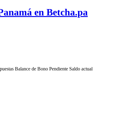
puestas
Balance de Bono Pendiente
Saldo actual