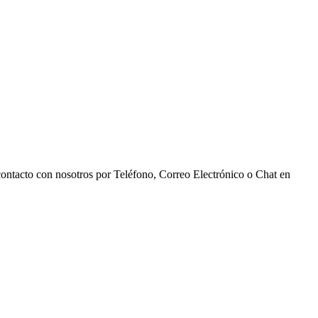
n contacto con nosotros por Teléfono, Correo Electrónico o Chat en