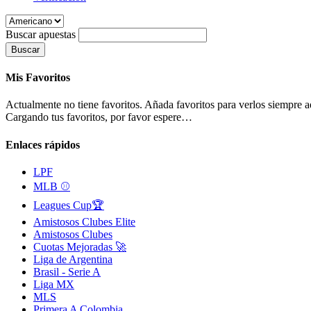
Buscar apuestas
Buscar
Mis Favoritos
Actualmente no tiene favoritos. Añada favoritos para verlos siempre a
Cargando tus favoritos, por favor espere…
Enlaces rápidos
LPF
MLB ⚾
Leagues Cup🏆
Amistosos Clubes Elite
Amistosos Clubes
Cuotas Mejoradas 🚀
Liga de Argentina
Brasil - Serie A
Liga MX
MLS
Primera A Colombia