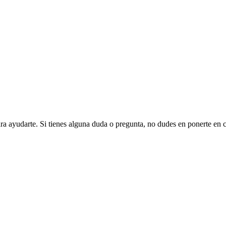
 para ayudarte. Si tienes alguna duda o pregunta, no dudes en ponerte e