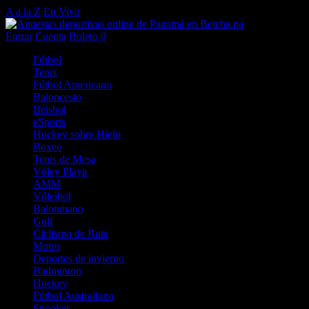
A a la Z
En Vivo
Entrar
Cuenta
Boleto
0
Fútbol
Tenis
Fútbol Americano
Baloncesto
Béisbol
eSports
Hockey sobre Hielo
Boxeo
Tenis de Mesa
Vóley Playa
AMM
Vóleibol
Balonmano
Golf
Ciclismo de Ruta
Motor
Deportes de invierno
Badminton
Hockey
Fútbol Australiano
Snooker