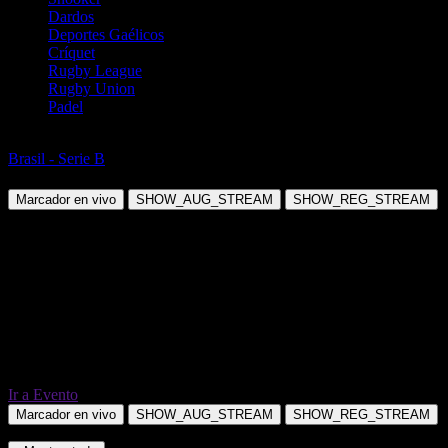
Dardos
Deportes Gaélicos
Críquet
Rugby League
Rugby Union
Padel
Fútbol
Brasil - Serie B
CRB Maceio AL vs Goias GO
Marcador en vivo
SHOW_AUG_STREAM
SHOW_REG_STREAM
Ir a Evento
Marcador en vivo
SHOW_AUG_STREAM
SHOW_REG_STREAM