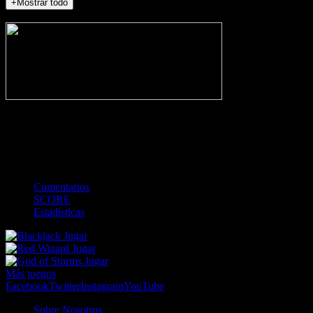
+Mostrar todo
NO_INCIDENTS
-
Gol
Tarjeta amarilla
Roja
Córner
Penalti
FKIC
Sustitución
0
-
-
-
-
-
-
0
-
-
-
-
-
-
Comentarios
SCORE
Estadísticas
Jugar
Jugar
Jugar
Más juegos
Facebook
Twitter
Instagram
YouTube
Sobre Nosotros