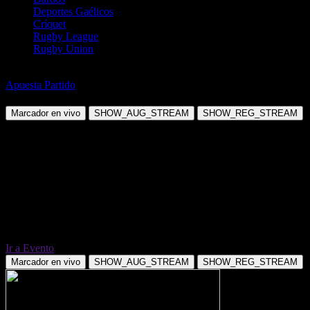
Deportes Gaélicos
Críquet
Rugby League
Rugby Union
Rugby League
Apuesta Partido
Canterbury Bulldogs vs Canberra Raiders
Marcador en vivo
SHOW_AUG_STREAM
SHOW_REG_STREAM
Ir a Evento
Marcador en vivo
SHOW_AUG_STREAM
SHOW_REG_STREAM