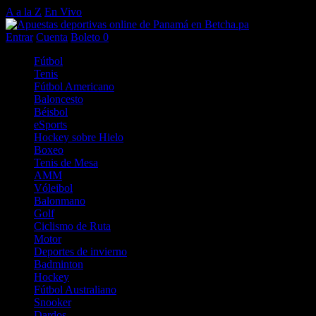
A a la Z
En Vivo
Entrar
Cuenta
Boleto
0
Fútbol
Tenis
Fútbol Americano
Baloncesto
Béisbol
eSports
Hockey sobre Hielo
Boxeo
Tenis de Mesa
AMM
Vóleibol
Balonmano
Golf
Ciclismo de Ruta
Motor
Deportes de invierno
Badminton
Hockey
Fútbol Australiano
Snooker
Dardos