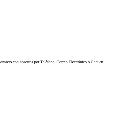
n contacto con nosotros por Teléfono, Correo Electrónico o Chat en