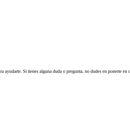
 para ayudarte. Si tienes alguna duda o pregunta, no dudes en ponerte e