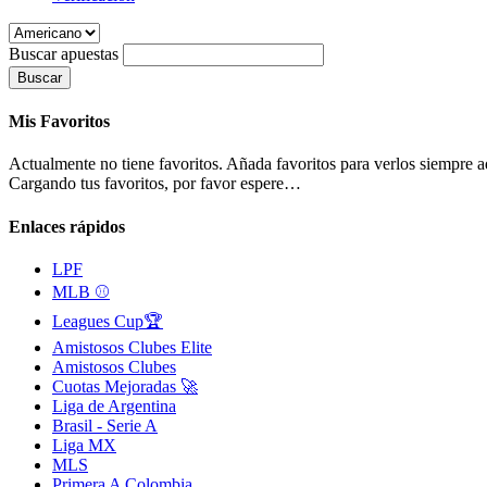
Buscar apuestas
Buscar
Mis Favoritos
Actualmente no tiene favoritos. Añada favoritos para verlos siempre a
Cargando tus favoritos, por favor espere…
Enlaces rápidos
LPF
MLB ⚾
Leagues Cup🏆
Amistosos Clubes Elite
Amistosos Clubes
Cuotas Mejoradas 🚀
Liga de Argentina
Brasil - Serie A
Liga MX
MLS
Primera A Colombia