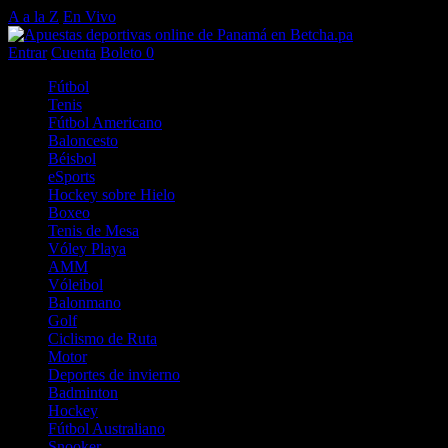
A a la Z
En Vivo
Entrar
Cuenta
Boleto
0
Fútbol
Tenis
Fútbol Americano
Baloncesto
Béisbol
eSports
Hockey sobre Hielo
Boxeo
Tenis de Mesa
Vóley Playa
AMM
Vóleibol
Balonmano
Golf
Ciclismo de Ruta
Motor
Deportes de invierno
Badminton
Hockey
Fútbol Australiano
Snooker