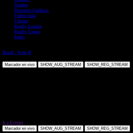
Dardos
Deportes Gaélicos
Fútbol Sala
Críquet
Rugby League
Rugby Union
Padel
Fútbol
Brasil - Serie B
Ceara CE vs Athletic Club MG
Marcador en vivo
SHOW_AUG_STREAM
SHOW_REG_STREAM
Ir a Evento
Marcador en vivo
SHOW_AUG_STREAM
SHOW_REG_STREAM