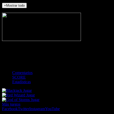
+Mostrar todo
NO_INCIDENTS
-
Gol
Tarjeta amarilla
Roja
Córner
Penalti
FKIC
Sustitución
0
-
-
-
-
-
-
0
-
-
-
-
-
-
Comentarios
SCORE
Estadísticas
Jugar
Jugar
Jugar
Más juegos
Facebook
Twitter
Instagram
YouTube