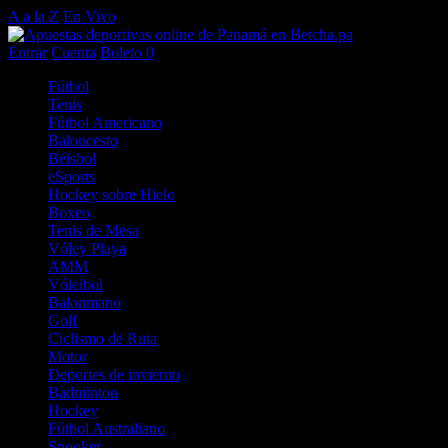
A a la Z
En Vivo
Entrar
Cuenta
Boleto
0
Fútbol
Tenis
Fútbol Americano
Baloncesto
Béisbol
eSports
Hockey sobre Hielo
Boxeo
Tenis de Mesa
Vóley Playa
AMM
Vóleibol
Balonmano
Golf
Ciclismo de Ruta
Motor
Deportes de invierno
Badminton
Hockey
Fútbol Australiano
Snooker