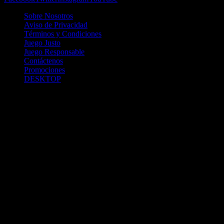
Sobre Nosotros
Aviso de Privacidad
Términos y Condiciones
Juego Justo
Juego Responsable
Contáctenos
Promociones
DESKTOP
Betcha.pa es operado por ONJOC, CORP. una compañía registrada
en la República de Panamá, autorizada y regulada por la Junta de
Control de Juegos de la Repúlblica de Panamá a través del Contrato
de Admnistración y Operación de Juegos de Suerte y Azar a través
de Internet No. JCJ-03-2020, debidamente refrendado por la
Contraloría de la República de Panamá el día 15 de junio de 2020
con oficinas en Urbanización Costa del Este, PH Plaza Real,
Oficina 403, Corregimiento de Juan Díaz, República de Panamá,
localizables al telefóno +(507) 304-8693 y correo electrónico
info@onjoc.com
SPACEWONDER HOLDINGS LIMITED es una filial europea de
Onjoc Corp., debidamente registrada en Chipre, con oficinas en 1
Katalanou, Piso: 1 °, Piso: 101, Aglantzia, Nicosia, 2121, CHIPRE,