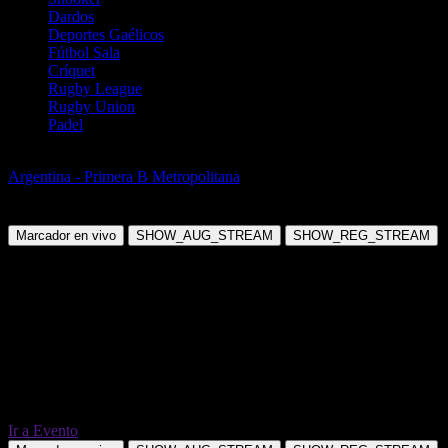
Dardos
Deportes Gaélicos
Fútbol Sala
Críquet
Rugby League
Rugby Union
Padel
Fútbol
Argentina - Primera B Metropolitana
CSD Liniers vs Sportivo
Italiano
Marcador en vivo
SHOW_AUG_STREAM
SHOW_REG_STREAM
Ir a Evento