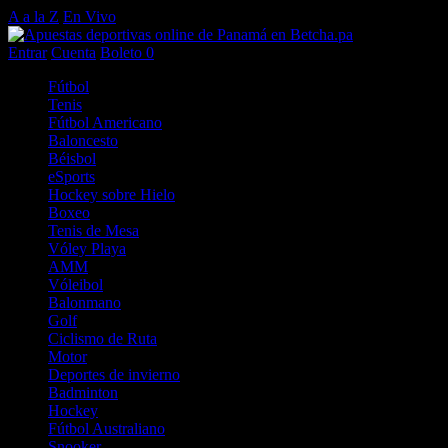
A a la Z
En Vivo
Entrar
Cuenta
Boleto
0
Fútbol
Tenis
Fútbol Americano
Baloncesto
Béisbol
eSports
Hockey sobre Hielo
Boxeo
Tenis de Mesa
Vóley Playa
AMM
Vóleibol
Balonmano
Golf
Ciclismo de Ruta
Motor
Deportes de invierno
Badminton
Hockey
Fútbol Australiano
Snooker