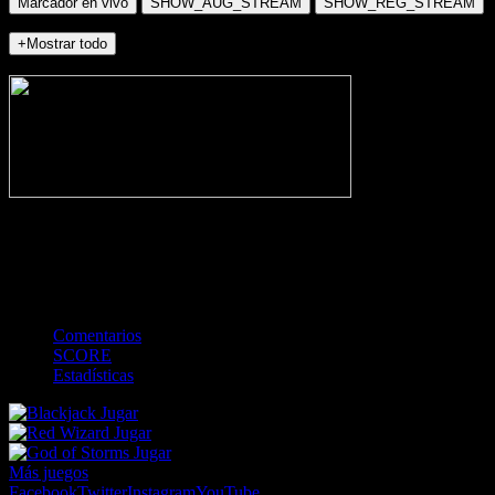
Marcador en vivo
SHOW_AUG_STREAM
SHOW_REG_STREAM
+Mostrar todo
NO_INCIDENTS
-
Gol
Tarjeta amarilla
Roja
Córner
Penalti
FKIC
Sustitución
0
-
-
-
-
-
-
0
-
-
-
-
-
-
Comentarios
SCORE
Estadísticas
Jugar
Jugar
Jugar
Más juegos
Facebook
Twitter
Instagram
YouTube