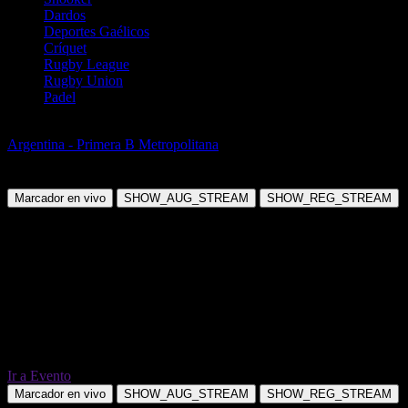
Dardos
Deportes Gaélicos
Críquet
Rugby League
Rugby Union
Padel
Fútbol
Argentina - Primera B Metropolitana
Arsenal de Sarandi vs CA
Defensores Unidos
Marcador en vivo
SHOW_AUG_STREAM
SHOW_REG_STREAM
Ir a Evento
Marcador en vivo
SHOW_AUG_STREAM
SHOW_REG_STREAM