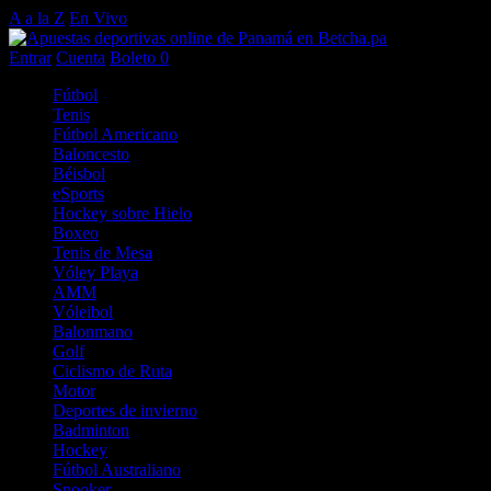
A a la Z
En Vivo
Entrar
Cuenta
Boleto
0
Fútbol
Tenis
Fútbol Americano
Baloncesto
Béisbol
eSports
Hockey sobre Hielo
Boxeo
Tenis de Mesa
Vóley Playa
AMM
Vóleibol
Balonmano
Golf
Ciclismo de Ruta
Motor
Deportes de invierno
Badminton
Hockey
Fútbol Australiano
Snooker