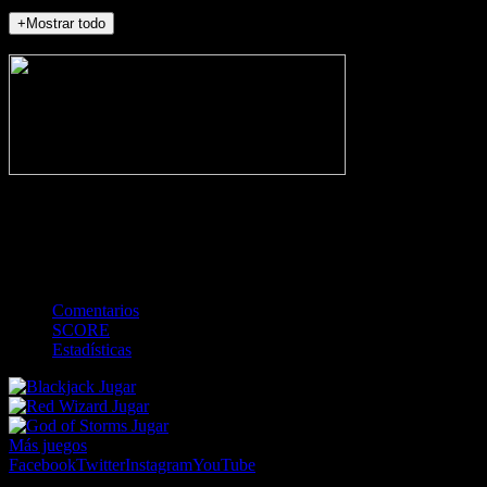
+Mostrar todo
NO_INCIDENTS
-
Gol
Tarjeta amarilla
Roja
Córner
Penalti
FKIC
Sustitución
0
-
-
-
-
-
-
0
-
-
-
-
-
-
Comentarios
SCORE
Estadísticas
Jugar
Jugar
Jugar
Más juegos
Facebook
Twitter
Instagram
YouTube