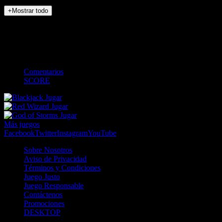
+Mostrar todo
NO_INCIDENTS
Challenger
-
-
-
-
Comentarios
SCORE
Jugar
Jugar
Jugar
Más juegos
Facebook
Twitter
Instagram
YouTube
Sobre Nosotros
Aviso de Privacidad
Términos y Condiciones
Juego Justo
Juego Responsable
Contáctenos
Promociones
DESKTOP