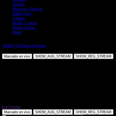
Dardos
Deportes Gaélicos
Fútbol Sala
Críquet
Rugby League
Rugby Union
Padel
Críquet
Vitality T20 Blast Matches
Lancashire vs Yorkshire
Marcador en vivo
SHOW_AUG_STREAM
SHOW_REG_STREAM
Ir a Evento
Marcador en vivo
SHOW_AUG_STREAM
SHOW_REG_STREAM